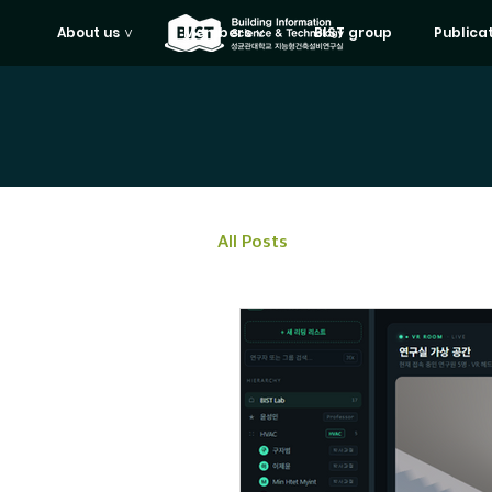
About us ∨
Members ∨
BIST group
Publica
All Posts