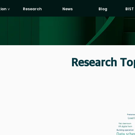
tion ∨
Research
News
Blog
BIST
Research To