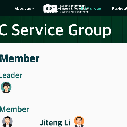
About us ∨
Members ∨
BIST group
Publica
 Service Group
 Member