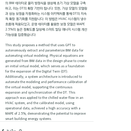
의 BIM 데이터로 물리 방정식을 생성해 초기 가상 모델을 구축
하고, 이는 DT의 확장 기반이 됩니다. 또한, 가상 모델의 모델링
과 성능 보정을 자동화하는 시스템 아키텍처를 통해 DT의 지속
적 확장·동기화를 지원합니다. 이 방법은 HVAC 시스템의 냉수 
흐름에 적용되었고, 운영 데이터를 활용한 보정 모델은 MAPE 
2.5%의 높은 정확도를 달성해 스마트 빌딩 에너지 시스템 개선 
가능성을 입증했습니다.
This study proposes a method that uses GPT to 
autonomously extract and parameterize BIM data for 
automating virtual modeling. Physical equations are 
generated from BIM data in the design phase to create 
an initial virtual model, which serves as a foundation 
for the expansion of the Digital Twin (DT). 
Additionally, a system architecture is introduced to 
automate the modeling and performance calibration of 
the virtual model, supporting the continuous 
expansion and synchronization of the DT. This 
approach was applied to the chilled water flow in an 
HVAC system, and the calibrated model, using 
operational data, achieved a high accuracy with a 
MAPE of 2.5%, demonstrating the potential to improve 
smart building energy systems.