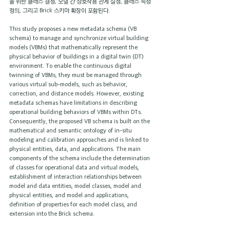
을 위한 클래스 결정, 모델 간 상호작용 관계 설정, 클래스 속성 
정의, 그리고 Brick 스키마 확장이 포함된다.
This study proposes a new metadata schema (VB 
schema) to manage and synchronize virtual building 
models (VBMs) that mathematically represent the 
physical behavior of buildings in a digital twin (DT) 
environment. To enable the continuous digital 
twinning of VBMs, they must be managed through 
various virtual sub-models, such as behavior, 
correction, and distance models. However, existing 
metadata schemas have limitations in describing 
operational building behaviors of VBMs within DTs. 
Consequently, the proposed VB schema is built on the 
mathematical and semantic ontology of in-situ 
modeling and calibration approaches and is linked to 
physical entities, data, and applications. The main 
components of the schema include the determination 
of classes for operational data and virtual models, 
establishment of interaction relationships between 
model and data entities, model classes, model and 
physical entities, and model and applications, 
definition of properties for each model class, and 
extension into the Brick schema.