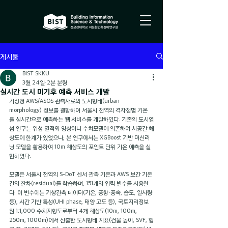
게시물
BIST SKKU
3월 24일
2분 분량
실시간 도시 미기후 예측 서비스 개발
기상청 AWS/ASOS 관측자료와 도시형태(urban 
morphology) 정보를 결합하여 서울시 전역의 격자점별 기온
을 실시간으로 예측하는 웹 서비스를 개발하였다. 기존의 도시열
섬 연구는 위성 열적외 영상이나 수치모델에 의존하여 시공간 해
상도에 한계가 있었으나, 본 연구에서는 XGBoost 기반 머신러
닝 모델을 활용하여 10m 해상도의 포인트 단위 기온 예측을 실
현하였다.
모델은 서울시 전역의 S-DoT 센서 관측 기온과 AWS 보간 기온 
간의 잔차(residual)를 학습하며, 151개의 입력 변수를 사용한
다. 이 변수에는 기상관측 데이터(기온, 풍향·풍속, 습도, 일사량 
등), 시간 기반 특성(UHI phase, 태양 고도 등), 국토지리정보
원 1:1,000 수치지형도로부터 4개 해상도(10m, 100m, 
250m, 1000m)에서 산출한 도시형태 지표(건물 높이, SVF, 협