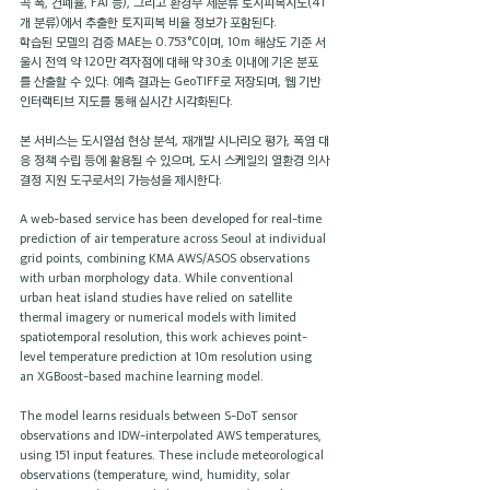
곡 폭, 건폐율, FAI 등), 그리고 환경부 세분류 토지피복지도(41
개 분류)에서 추출한 토지피복 비율 정보가 포함된다.
학습된 모델의 검증 MAE는 0.753°C이며, 10m 해상도 기준 서
울시 전역 약 120만 격자점에 대해 약 30초 이내에 기온 분포
를 산출할 수 있다. 예측 결과는 GeoTIFF로 저장되며, 웹 기반 
인터랙티브 지도를 통해 실시간 시각화된다.
본 서비스는 도시열섬 현상 분석, 재개발 시나리오 평가, 폭염 대
응 정책 수립 등에 활용될 수 있으며, 도시 스케일의 열환경 의사
결정 지원 도구로서의 가능성을 제시한다.
A web-based service has been developed for real-time 
prediction of air temperature across Seoul at individual 
grid points, combining KMA AWS/ASOS observations 
with urban morphology data. While conventional 
urban heat island studies have relied on satellite 
thermal imagery or numerical models with limited 
spatiotemporal resolution, this work achieves point-
level temperature prediction at 10m resolution using 
an XGBoost-based machine learning model.
The model learns residuals between S-DoT sensor 
observations and IDW-interpolated AWS temperatures, 
using 151 input features. These include meteorological 
observations (temperature, wind, humidity, solar 